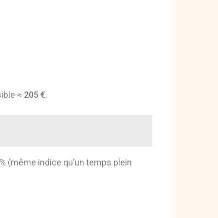
sible ≈
205 €
.
0 % (même indice qu’un temps plein