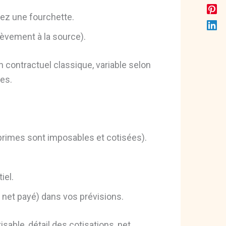
nez une fourchette.
lèvement à la source).
 contractuel classique, variable selon
mes.
primes sont imposables et cotisées).
iel.
 net payé) dans vos prévisions.
tisable, détail des cotisations, net